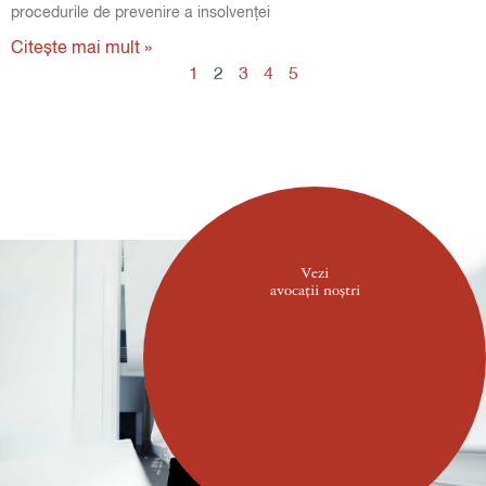
procedurile de prevenire a insolvenței
Citește mai mult »
1
2
3
4
5
Vezi
avocații noștri