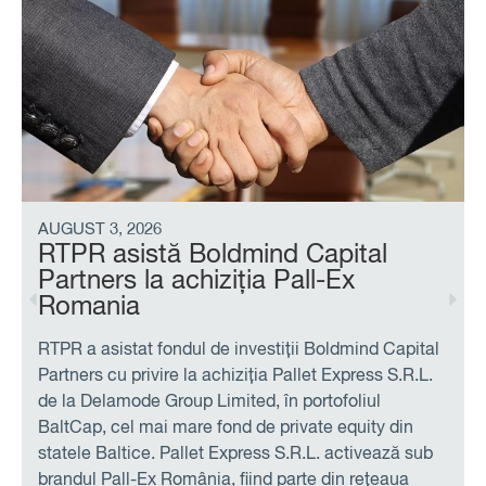
IULIE 27, 2026
RTPR, alături de Autonom
Services la a treia emisiune
consecutivă de obligațiuni corelate
cu obiective de sustenabilitate
RTPR a asistat Autonom Services S.A. în legătură cu
o nouă emisiune de obligațiuni corelata cu obiective
de sustenabilitate, în valoare nominală totală de 30
de milioane de euro și o maturitate de 5 ani.
Autonom Services este cel mai important jucător