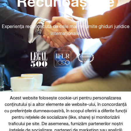
Recunoaștere
Experiența recunoscută de cele mai renumite ghiduri juridice
internaționale.
Acest website folosește cookie-uri pentru personalizarea
conținutului și a altor elemente ale website-ului, în concordanță
Follow us
cu preferințele dumneavoastră, în scopul oferirii a diferite funcții
pentru rețelele de socializare (like, share) și monitorizării
traficului pe site. De asemenea, furnizăm partenerilor noștri
(rețelele de socializare, parteneri de marketing sau analiză)