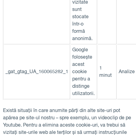
vizitate
sunt
stocate
într-o
formă
anonimă.
Google
folosește
acest
1
_gat_gtag_UA_160065282_1
cookie
Analize
minut
pentru a
distinge
utilizatorii.
Există situații în care anumite părți din alte site-uri pot
apărea pe site-ul nostru – spre exemplu, un videoclip de pe
Youtube. Pentru a elimina aceste cookie-uri, va trebui să
vizitați site-urile web ale terților și să urmați instrucțiunile