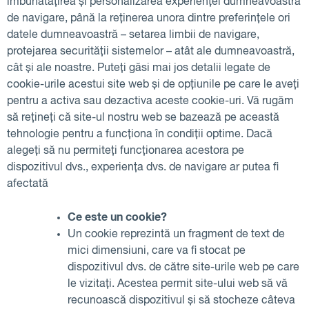
îmbunătățirea și personalizarea experienței dumneavoastră
de navigare, până la reținerea unora dintre preferințele ori
datele dumneavoastră – setarea limbii de navigare,
protejarea securității sistemelor – atât ale dumneavoastră,
cât și ale noastre. Puteți găsi mai jos detalii legate de
cookie-urile acestui site web și de opțiunile pe care le aveți
pentru a activa sau dezactiva aceste cookie-uri. Vă rugăm
să rețineți că site-ul nostru web se bazează pe această
tehnologie pentru a funcționa în condiții optime. Dacă
alegeți să nu permiteți funcționarea acestora pe
dispozitivul dvs., experiența dvs. de navigare ar putea fi
afectată
Ce este un cookie?
Un cookie reprezintă un fragment de text de
mici dimensiuni, care va fi stocat pe
dispozitivul dvs. de către site-urile web pe care
le vizitați. Acestea permit site-ului web să vă
recunoască dispozitivul și să stocheze câteva