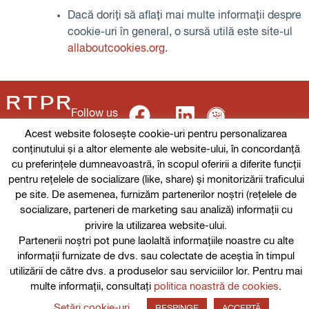
Dacă doriți să aflați mai multe informații despre
cookie-uri în general, o sursă utilă este site-ul
allaboutcookies.org
.
Follow us
Acest website folosește cookie-uri pentru personalizarea
conținutului și a altor elemente ale website-ului, în concordanță
cu preferințele dumneavoastră, în scopul oferirii a diferite funcții
Termeni și condiții de utilizare
pentru rețelele de socializare (like, share) și monitorizării traficului
pe site. De asemenea, furnizăm partenerilor noștri (rețelele de
Politica de cookie-uri
socializare, parteneri de marketing sau analiză) informații cu
privire la utilizarea website-ului.
Politica de Confidențialitate
Partenerii noștri pot pune laolaltă informațiile noastre cu alte
informații furnizate de dvs. sau colectate de aceștia în timpul
© 2026 RTPR
utilizării de către dvs. a produselor sau serviciilor lor. Pentru mai
multe informații, consultați
politica noastră de cookies
.
Setări cookie-uri
RESPINGE
ACCEPTĂ