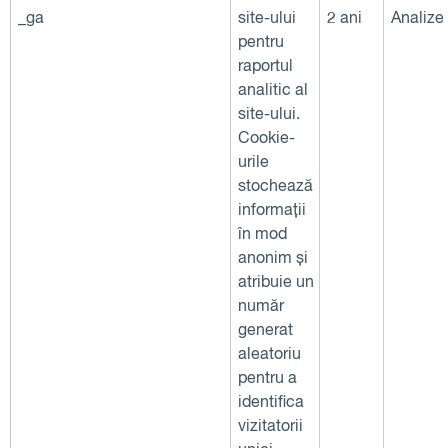
_ga
site-ului
2 ani
Analize
pentru
raportul
analitic al
site-ului.
Cookie-
urile
stochează
informații
în mod
anonim și
atribuie un
număr
generat
aleatoriu
pentru a
identifica
vizitatorii