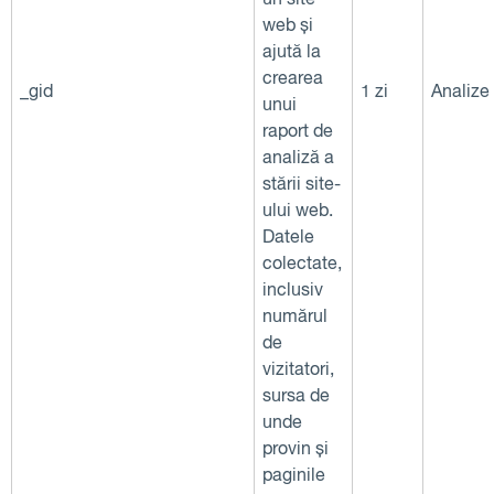
web și
ajută la
crearea
_gid
1 zi
Analize
unui
raport de
analiză a
stării site-
ului web.
Datele
colectate,
inclusiv
numărul
de
vizitatori,
sursa de
unde
provin și
paginile