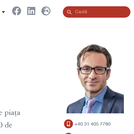
e piața
0 de
+40 31 405 7780