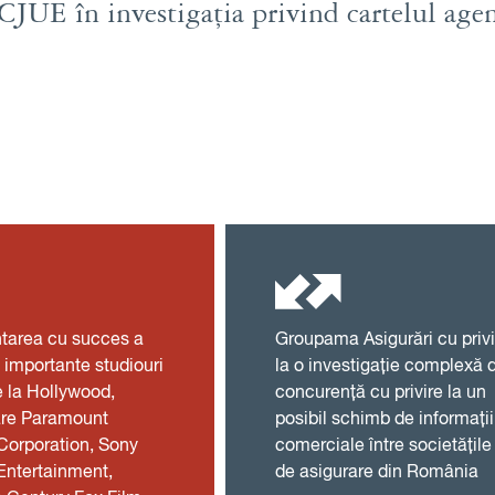
 CJUE în investigația privind cartelul agen
tarea cu succes a
Groupama Asigurări cu privi
 importante studiouri
la o investigație complexă 
e la Hollywood,
concurență cu privire la un
care Paramount
posibil schimb de informații
Corporation, Sony
comerciale între societățile
Entertainment,
de asigurare din România