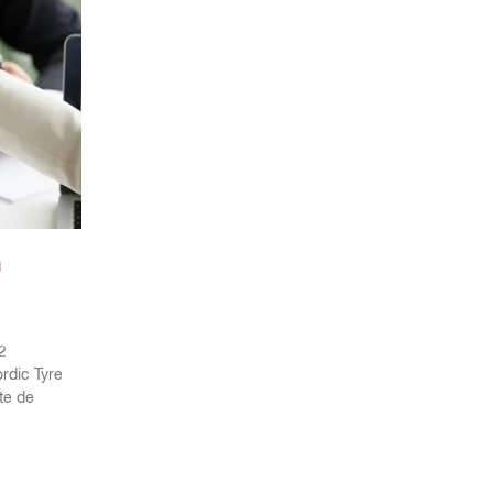
a
2
rdic Tyre
te de