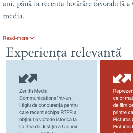
ani, până la recenta hotărâre favorabilă a
media.
Read-more
Experiența relevantă
Zenith Media
Reprezen
Communications într-un
celor mai
litigiu de concurență pentru
de film d
care recent echipa RTPR a
printre 
obținut o victorie istorică la
Pictures 
Curtea de Justiție a Uniunii
Pictures 