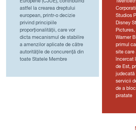
Europene (CJUE), contribuind
Twentiet
astfel la crearea dreptului
Corporati
european, printr-o decizie
Studios P
privind principiile
Disney S
proporționalității, care vor
Pictures,
dicta mecanismul de stabilire
Warner Br
a amenzilor aplicate de către
primul ca
autoritățile de concurență din
site care
toate Statele Membre
încercat 
de Est, p
judecată 
servicii 
de a bloc
piratate