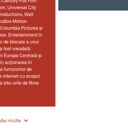
h Century Fox Film
on, Universal City
roductions, Walt
tudios Motion
 Columbia Pictures și
os. Entertainment în
z de blocare a unui
 a fost vreodată
în Europa Centrală și
rin acționarea în
a furnizorilor de
de internet cu scopul
a site-urile de filme
Mai multe