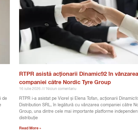
RTPR asistă acționarii Dinamic92 în vânzare
companiei către Nordic Tyre Group
16 iulie 2026
Niciun comentariu
i de
RTPR i-a asistat pe Viorel și Elena Tofan, acționarii Dinamic9
e
Distribution SRL, în legătură cu vânzarea companiei către No
Group, una dintre cele mai importante platforme independen
distribuție
Read More »