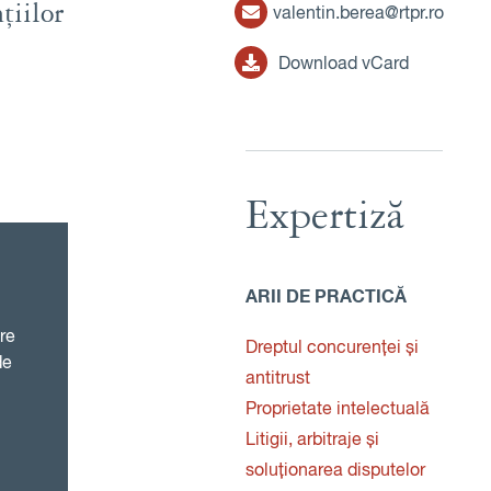
țiilor
valentin.berea@rtpr.ro
Download vCard
Expertiză
ARII DE PRACTICĂ
re
Dreptul concurenței și
de
antitrust
Proprietate intelectuală
Litigii, arbitraje și
soluționarea disputelor