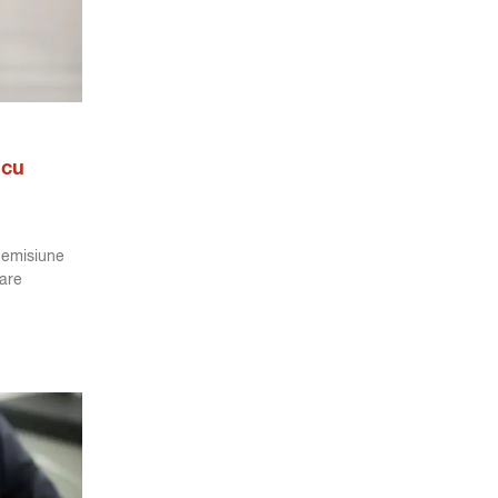
 cu
 emisiune
oare