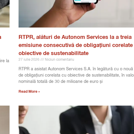
a
RTPR, alături de Autonom Services la a treia
emisiune consecutivă de obligațiuni corelate
obiective de sustenabilitate
27 iulie 2026
Niciun comentariu
ire la
RTPR a asistat Autonom Services S.A. în legătură cu o nouă
de obligațiuni corelata cu obiective de sustenabilitate, în val
nominală totală de 30 de milioane de euro și
Read More »