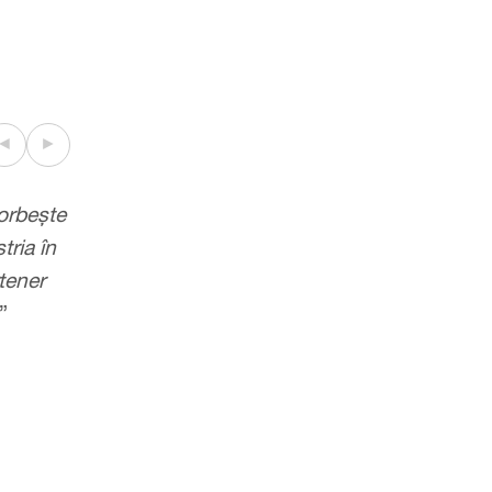
◄
►
vorbește
“
Valentin parcă ar face parte din echipa no
tria în
oferă întotdeauna soluții integrate, inovato
tener
pragmatice.
”
”
Chambers Europe 2023, Dreptul Concurenței/Anti