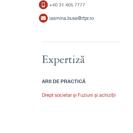
+40 31 405 7777
iasmina.buse@rtpr.ro
Expertiză
ARII DE PRACTICĂ
Drept societar și Fuziuni și achiziții