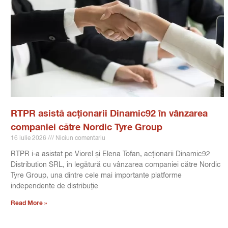
RTPR asistă acționarii Dinamic92 în vânzarea
companiei către Nordic Tyre Group
16 iulie 2026
Niciun comentariu
RTPR i-a asistat pe Viorel și Elena Tofan, acționarii Dinamic92
Distribution SRL, în legătură cu vânzarea companiei către Nordic
Tyre Group, una dintre cele mai importante platforme
independente de distribuție
Read More »