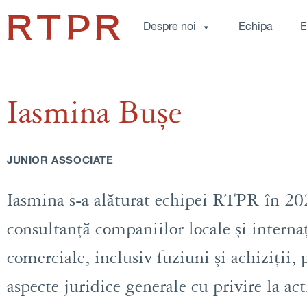
Despre noi
Echipa
E
Iasmina Bușe
JUNIOR ASSOCIATE
Iasmina s-a alăturat echipei RTPR în 202
consultanță companiilor locale și internaț
comerciale, inclusiv fuziuni și achiziții, 
aspecte juridice generale cu privire la acti