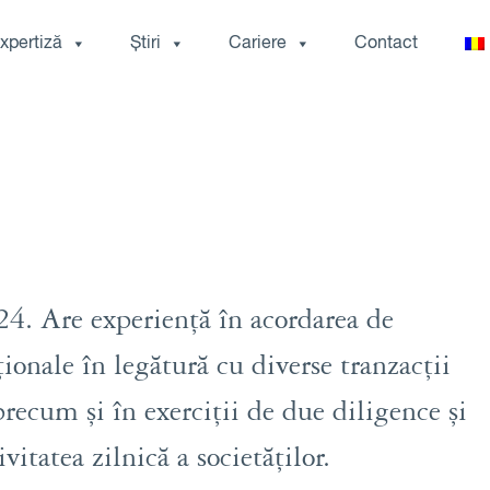
xpertiză
Știri
Cariere
Contact
4. Are experiență în acordarea de
ionale în legătură cu diverse tranzacții
precum și în exerciții de due diligence și
vitatea zilnică a societăților.