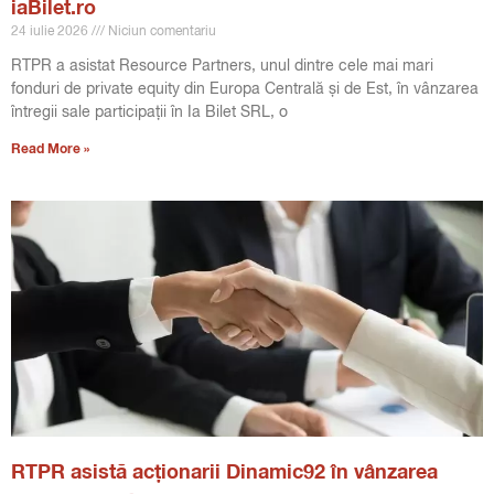
iaBilet.ro
24 iulie 2026
Niciun comentariu
RTPR a asistat Resource Partners, unul dintre cele mai mari
fonduri de private equity din Europa Centrală și de Est, în vânzarea
întregii sale participații în Ia Bilet SRL, o
Read More »
RTPR asistă acționarii Dinamic92 în vânzarea