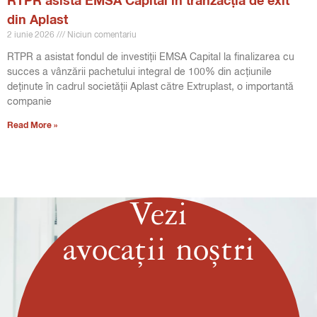
RTPR asistă EMSA Capital în tranzacția de exit
din Aplast
2 iunie 2026
Niciun comentariu
RTPR a asistat fondul de investiții EMSA Capital la finalizarea cu
succes a vânzării pachetului integral de 100% din acțiunile
deținute în cadrul societății Aplast către Extruplast, o importantă
companie
Read More »
Vezi
avocații noștri