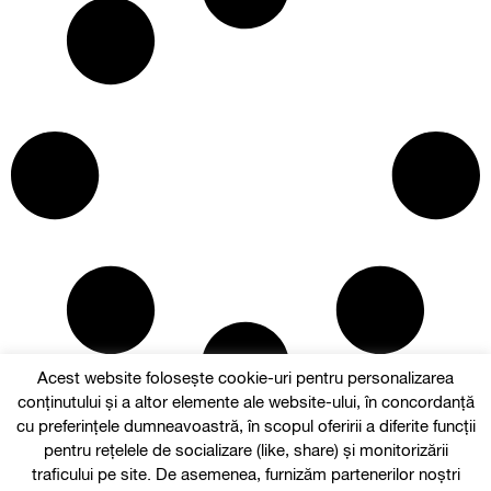
Acest website folosește cookie-uri pentru personalizarea
conținutului și a altor elemente ale website-ului, în concordanță
Follow us
cu preferințele dumneavoastră, în scopul oferirii a diferite funcții
pentru rețelele de socializare (like, share) și monitorizării
traficului pe site. De asemenea, furnizăm partenerilor noștri