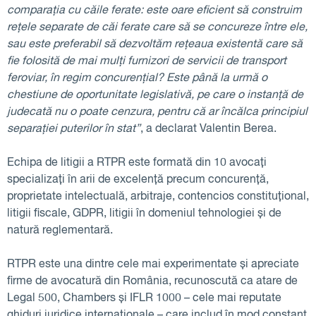
comparația cu căile ferate: este oare eficient să construim
rețele separate de căi ferate care să se concureze între ele,
sau este preferabil să dezvoltăm rețeaua existentă care să
fie folosită de mai mulți furnizori de servicii de transport
feroviar, în regim concurențial? Este până la urmă o
chestiune de oportunitate legislativă, pe care o instanță de
judecată nu o poate cenzura, pentru că ar încălca principiul
separației puterilor în stat”
, a declarat Valentin Berea.
Echipa de litigii a RTPR este formată din 10 avocați
specializați în arii de excelență precum concurență,
proprietate intelectuală, arbitraje, contencios constituțional,
litigii fiscale, GDPR, litigii în domeniul tehnologiei și de
natură reglementară.
RTPR este una dintre cele mai experimentate și apreciate
firme de avocatură din România, recunoscută ca atare de
Legal 500, Chambers și IFLR 1000 – cele mai reputate
ghiduri juridice internaționale – care includ în mod constant