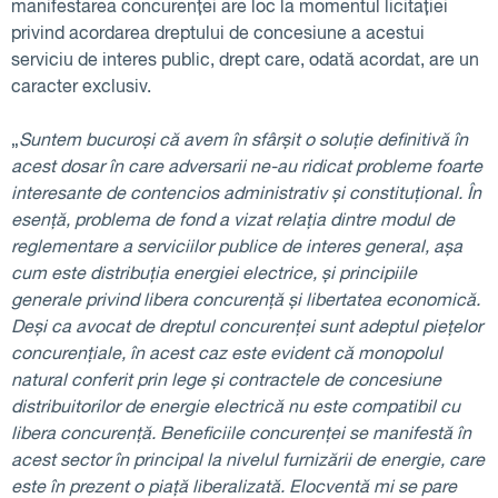
manifestarea concurenței are loc la momentul licitației
privind acordarea dreptului de concesiune a acestui
serviciu de interes public, drept care, odată acordat, are un
caracter exclusiv.
„
Suntem bucuroși că avem în sfârșit o soluție definitivă în
acest dosar în care adversarii ne-au ridicat probleme foarte
interesante
de contencios administrativ și constituțional. În
esență, problema de fond a vizat relația dintre modul de
reglementare a serviciilor publice de interes general, așa
cum este distribuția energiei electrice, și principiile
generale privind libera concurență și libertatea economică.
Deși ca avocat de dreptul concurenței sunt adeptul piețelor
concurențiale, în acest caz este evident că monopolul
natural conferit prin lege și contractele de concesiune
distribuitorilor de energie electrică nu este compatibil cu
libera concurență. Beneficiile concurenței se manifestă în
acest sector în principal la nivelul furnizării de energie, care
este în prezent o piață liberalizată. Elocventă mi se pare