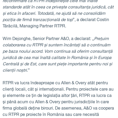
reconfirmare că RTPR îndeplinește cele mai înalte
standarde atât în ceea ce privește consultanța juridică, cât
și etica în afaceri. Totodată, ne ajută să ne consolidăm
poziția de firmă tranzacțională de top
”, a declarat Costin
Tărăcilă, Managing Partner RTPR.
Wim Dejonghe, Senior Partner A&O, a declarat: „
Prețuim
colaborarea cu RTPR și suntem încântați să o continuăm
pe baza noului acord. Vom continua să oferim consultanță
juridică de cea mai înaltă calitate în România și în Europa
Centrală și de Est, care sunt piețe importante pentru noi și
clienții noștri
.”
RTPR va lucra îndeaproape cu Allen & Overy atât pentru
clienți locali, cât și internaționali. Pentru proiectele care au
și elemente ce țin de legislația altor țări, RTPR va lucra ca
și până acum cu Allen & Overy pentru jurisdicțiile în care
firma globală deține birouri. De asemenea, A&O va coopera
cu RTPR pe proiecte în România sau care necesită