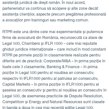
asistență juridică de drept român. În noul acord,
parteneriatul va continua să acopere și alte zone decât
asistența clienților, aspecte precum pregătirea profesională
a avocaților prin traininguri sau marketing comun.
RTPR este una dintre cele mai experimentate și puternice
firme de avocatură din România, recunoscută ca atare de
Legal 500, Chambers și IFLR 1000 – cele mai reputate
ghiduri juridice internaționale – care includ în mod constant
RTPR pe primele poziții în clasamentele realizate pentru
diferite arii de practică: Corporate/M&A – în prima poziție în
toate cele 3 clasamente, Banking & Finance – în prima
poziție în Legal 500 pentru al nouălea an consecutiv,
respectiv în IFLR1000 pentru al patrulea an consecutiv,
Capital Markets – în prima poziție în IFLR1000 pentru al
șaselea an consecutiv și pentru al nouălea an consecutiv în
Legal 500, de asemenea practicile de Dispute Resolution,
Competition și Energy and Natural Resources sunt clasate
în banda a doua în cea mai recentă ediție Legal 500.