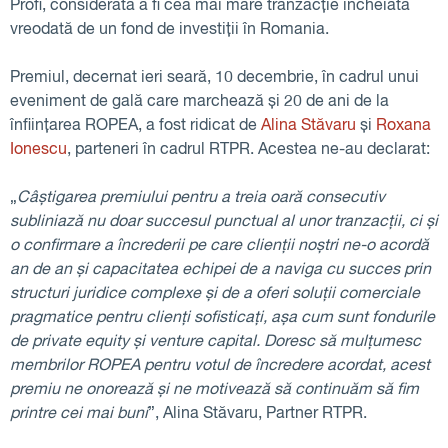
Profi, considerată a fi cea mai mare tranzacție încheiată
vreodată de un fond de investiții în Romania.
Premiul, decernat ieri seară, 10 decembrie, în cadrul unui
eveniment de gală care marchează și 20 de ani de la
înființarea ROPEA, a fost ridicat de
Alina Stăvaru
și
Roxana
Ionescu
, parteneri în cadrul RTPR. Acestea ne-au declarat:
„
Câștigarea premiului pentru a treia oară consecutiv
subliniază nu doar succesul punctual al unor tranzacții, ci și
o confirmare a încrederii pe care clienții noștri ne-o acordă
an de an și capacitatea echipei de a naviga cu succes prin
structuri juridice complexe și de a oferi soluții comerciale
pragmatice pentru clienți sofisticați, așa cum sunt fondurile
de private equity și venture capital. Doresc să mulțumesc
membrilor ROPEA pentru votul de încredere acordat, acest
premiu ne onorează și ne motivează să continuăm să fim
printre cei mai buni
”, Alina Stăvaru, Partner RTPR.