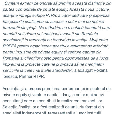
,,
Suntem extrem de onorați să primim această distincție din
partea comunității de private equity. Această nouă victorie
aparține întregii echipe RTPR, a cărei dedicare și expertiză
fac posibilă finalizarea cu succes a celor mai complexe
tranzacții din piață. Ne mândrim cu o echipă talentată care
numără unii dintre cei mai buni avocați din România
specializați în tranzacții cu fonduri de investiții. Mulțumim
ROPEA pentru organizarea acestui eveniment de referință
pentru industria de private equity și venture capital din
România și clienților noștri pentru oportunitatea de a lucra
împreună la proiecte care ne provoacă să ne menținem
serviciile la cele mai înalte standarde
”, a adăugat Roxana
Ionescu, Partner RTPR.
Asociația și-a propus premierea performanței în sectorul de
private equity și venture capital, dar și a celor mai activi
consultanți care au contribuit la realizarea tranzacțiilor.
Selecția finaliștilor a fost realizată de un juriu format din
specialiști independenți, reprezentanți ai unor instituții