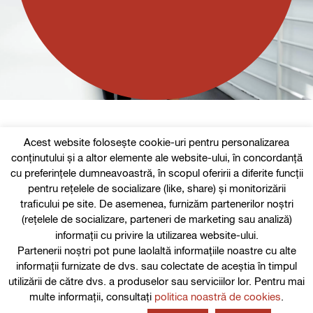
Acest website folosește cookie-uri pentru personalizarea
conținutului și a altor elemente ale website-ului, în concordanță
Follow us
cu preferințele dumneavoastră, în scopul oferirii a diferite funcții
pentru rețelele de socializare (like, share) și monitorizării
traficului pe site. De asemenea, furnizăm partenerilor noștri
(rețelele de socializare, parteneri de marketing sau analiză)
Termeni și condiții de utilizare
informații cu privire la utilizarea website-ului.
Partenerii noștri pot pune laolaltă informațiile noastre cu alte
Politica de cookie-uri
informații furnizate de dvs. sau colectate de aceștia în timpul
utilizării de către dvs. a produselor sau serviciilor lor. Pentru mai
Politica de Confidențialitate
multe informații, consultați
politica noastră de cookies
.