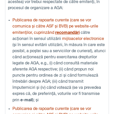
acestea) vor trebui respectate de către emitenți, în
procesul de organizare a AGA:
Publicarea de rapoarte curente (care se vor
comunica și către ASF și BVB) pe website-urile
recomandări
emitenților, cuprinzând
către
acționari în sensul utilizării
mijloacelor electronice
(și în sensul evitării utilizării, în măsura în care este
posibil, a poștei sau a serviciilor de curierat), atunci
când acționează pentru exercitarea drepturilor
legate de AGA, e.g., (i) când consultă materiale
aferente AGA respective; (ii) când propun noi
puncte pentru ordinea de zi și când formulează
întrebări despre AGA; (iii) când transmit
împuterniciri și (iv) când votează (se va prevedea
expres că, de preferință, voturile vor fi transmise
e-mail
prin
); și
Publicarea de rapoarte curente (care se vor