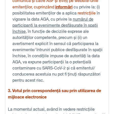
comunica și către ASF și BVB) pe website-urile
informări
emitenților, cuprinzând
cu privire la: (i)
posibilitatea emitenților de a aplica
restricțiile
în
vigoare la data AGA, cu privire la
numărul de
participanți la evenimente desfășurate în spații
închise
, în funcție de deciziile exprese ale
autorităților competente, precum și (ii) un
avertisment explicit în sensul că participarea la
evenimente/ întruniri publice desfășurate în spații
închise, în condițiile impuse de autorități la data
AGA, va expune participanții la o potențială
contaminare cu SARS-CoV-2 și că emitentul/
conducerea acestuia nu pot fi ținuți răspunzători
pentru acest risc.
3. Votul prin corespondență sau prin utilizarea de
mijloace electronice
La momentul actual, având în vedere restricțiile