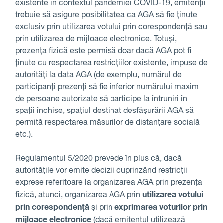
existente în contextul pandemiei COVID-19, emitenții
trebuie să asigure posibilitatea ca AGA să fie ținute
exclusiv prin utilizarea votului prin corespondență sau
prin utilizarea de mijloace electronice. Totuși,
prezența fizică este permisă doar dacă AGA pot fi
ținute cu respectarea restricțiilor existente, impuse de
autorități la data AGA (de exemplu, numărul de
participanți prezenți să fie inferior numărului maxim
de persoane autorizate să participe la întruniri în
spații închise, spațiul destinat desfășurării AGA să
permită respectarea măsurilor de distanțare socială
etc.).
Regulamentul 5/2020 prevede în plus că, dacă
autoritățile vor emite decizii cuprinzând restricții
exprese referitoare la organizarea AGA prin prezența
utilizarea votului
fizică, atunci, organizarea AGA prin
prin corespondență
exprimarea voturilor prin
și prin
mijloace electronice
(dacă emitentul utilizează