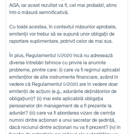
AGA, iar acest rezultat va fi, cel mai probabil, atins
într-o măsură semnificativă.
Cu toate acestea, în contextul măsurilor aprobate,
emitenții vor trebui să se supună unor obligații de
raportare suplimentare, potrivit celor de mai sus.
În plus, Regulamentul 5/2020 încă nu adresează
diverse întrebări tehnice cu privire la anumite
probleme, printre care: (i) care va fi regimul aplicabil
emitenților de alte instrumente financiare, având în
vedere că Regulamentul 5/2020 are în vedere doar
emitenții de acțiuni (e.g., adunările deținătorilor de
obligațiuni)? (ii) mai este aplicabilă obligația
persoanelor din management de a fi prezente la
adunări? (iii) care va fi abordarea vizavi de cerința
numirii dintre acționari a unui secretar de ședință,
dacă niciunul dintre acționari nu va fi prezent? (iv) în