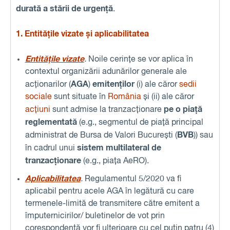
durată a stării de urgență
.
1. Entitățile vizate și aplicabilitatea
Entitățile vizate
.
Noile cerințe se vor aplica în
contextul organizării adunărilor generale ale
AGA
emitenților
acționarilor (
)
(i) ale căror
sedii
sociale
sunt situate în
România
și (ii) ale căror
pe o piață
acțiuni
sunt admise la tranzacționare
reglementată
(e.g., segmentul de piață principal
BVB
administrat de Bursa de Valori București (
)) sau
sistem multilateral de
în cadrul unui
tranzacționare
(e.g., piața AeRO).
Aplicabilitatea
.
Regulamentul 5/2020 va fi
aplicabil pentru acele AGA în legătură cu care
termenele-limită de transmitere către emitent a
împuternicirilor/ buletinelor de vot prin
corespondență vor fi ulterioare cu cel puțin patru (4)