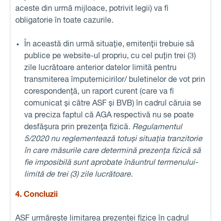
aceste din urmă mijloace, potrivit legii) va fi
obligatorie în toate cazurile.
În această din urmă situație, emitenții trebuie să
publice pe website-ul propriu, cu cel puțin trei (3)
zile lucrătoare anterior datelor limită pentru
transmiterea împuternicirilor/ buletinelor de vot prin
corespondență, un raport curent (care va fi
comunicat și către ASF și BVB) în cadrul căruia se
va preciza faptul că AGA respectivă nu se poate
desfășura prin prezența fizică
. Regulamentul
5/2020 nu reglementează totuși situația tranzitorie
în care măsurile care determină prezența fizică să
fie imposibilă sunt aprobate înăuntrul termenului-
limită de trei (3) zile lucrătoare.
4. Concluzii
ASF urmărește limitarea prezenței fizice în cadrul